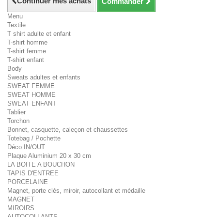
Continuer mes achats
Commander
Menu
Textile
T shirt adulte et enfant
T-shirt homme
T-shirt femme
T-shirt enfant
Body
Sweats adultes et enfants
SWEAT FEMME
SWEAT HOMME
SWEAT ENFANT
Tablier
Torchon
Bonnet, casquette, caleçon et chaussettes
Totebag / Pochette
Déco IN/OUT
Plaque Aluminium 20 x 30 cm
LA BOITE A BOUCHON
TAPIS D'ENTREE
PORCELAINE
Magnet, porte clés, miroir, autocollant et médaille
MAGNET
MIROIRS
AUTOCOLLANTS