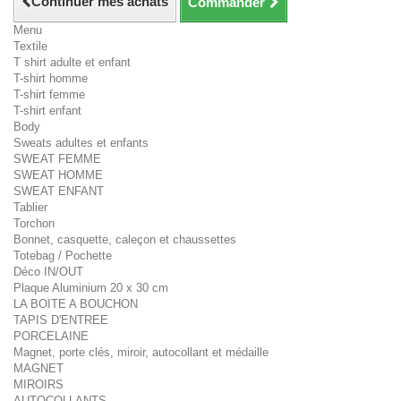
Continuer mes achats
Commander
Menu
Textile
T shirt adulte et enfant
T-shirt homme
T-shirt femme
T-shirt enfant
Body
Sweats adultes et enfants
SWEAT FEMME
SWEAT HOMME
SWEAT ENFANT
Tablier
Torchon
Bonnet, casquette, caleçon et chaussettes
Totebag / Pochette
Déco IN/OUT
Plaque Aluminium 20 x 30 cm
LA BOITE A BOUCHON
TAPIS D'ENTREE
PORCELAINE
Magnet, porte clés, miroir, autocollant et médaille
MAGNET
MIROIRS
AUTOCOLLANTS