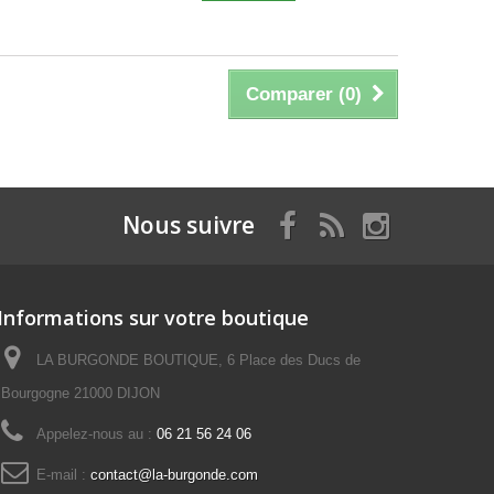
Comparer (
0
)
Nous suivre
Informations sur votre boutique
LA BURGONDE BOUTIQUE, 6 Place des Ducs de
Bourgogne 21000 DIJON
Appelez-nous au :
06 21 56 24 06
E-mail :
contact@la-burgonde.com