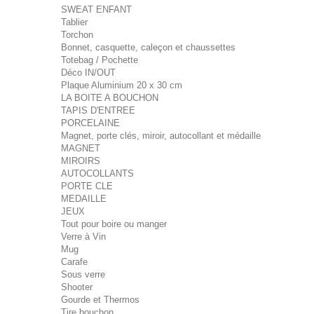
SWEAT ENFANT
Tablier
Torchon
Bonnet, casquette, caleçon et chaussettes
Totebag / Pochette
Déco IN/OUT
Plaque Aluminium 20 x 30 cm
LA BOITE A BOUCHON
TAPIS D'ENTREE
PORCELAINE
Magnet, porte clés, miroir, autocollant et médaille
MAGNET
MIROIRS
AUTOCOLLANTS
PORTE CLE
MEDAILLE
JEUX
Tout pour boire ou manger
Verre à Vin
Mug
Carafe
Sous verre
Shooter
Gourde et Thermos
Tire bouchon