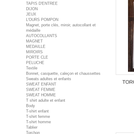
TAPIS D'ENTREE
DIJON
JEUX
L'OURS POMPON
Magnet, porte clés, miroir, autocollant et
médaille
AUTOCOLLANTS
MAGNET
MEDAILLE
MIROIRS
PORTE CLE
PELUCHE
Textile
Bonnet, casquette, caleçon et chaussettes
Sweats adultes et enfants
TORC
SWEAT ENFANT
SWEAT FEMME
SWEAT HOMME
T shirt adulte et enfant
Body
T-shirt enfant
T-shirt femme
T-shirt homme
Tablier
Torchon