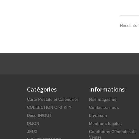
Résultats 1
Catégories
Informations
Carte Postale et Calendrier
Nos magasins
COLLECTION C KI KI ?
Contactez-nous
Déco IN/OUT
Livraison
DIJON
Mentions légales
JEUX
Conditions Générales de
Ventes