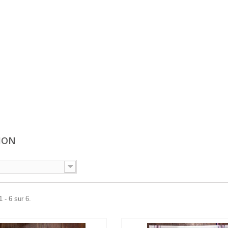
HON
 - 6 sur 6.