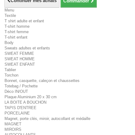
Continuer mes achats
Commander
Menu
Textile
T shirt adulte et enfant
T-shirt homme
T-shirt femme
T-shirt enfant
Body
Sweats adultes et enfants
SWEAT FEMME
SWEAT HOMME
SWEAT ENFANT
Tablier
Torchon
Bonnet, casquette, caleçon et chaussettes
Totebag / Pochette
Déco IN/OUT
Plaque Aluminium 20 x 30 cm
LA BOITE A BOUCHON
TAPIS D'ENTREE
PORCELAINE
Magnet, porte clés, miroir, autocollant et médaille
MAGNET
MIROIRS
AUTOCOLLANTS