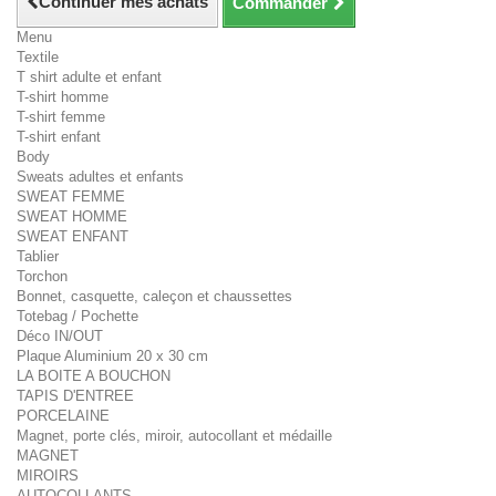
Continuer mes achats
Commander
Menu
Textile
T shirt adulte et enfant
T-shirt homme
T-shirt femme
T-shirt enfant
Body
Sweats adultes et enfants
SWEAT FEMME
SWEAT HOMME
SWEAT ENFANT
Tablier
Torchon
Bonnet, casquette, caleçon et chaussettes
Totebag / Pochette
Déco IN/OUT
Plaque Aluminium 20 x 30 cm
LA BOITE A BOUCHON
TAPIS D'ENTREE
PORCELAINE
Magnet, porte clés, miroir, autocollant et médaille
MAGNET
MIROIRS
AUTOCOLLANTS