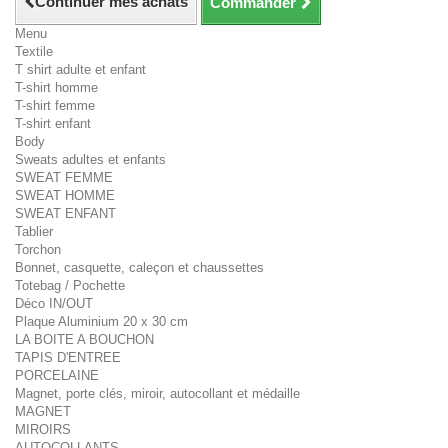
Continuer mes achats
Commander
Menu
Textile
T shirt adulte et enfant
T-shirt homme
T-shirt femme
T-shirt enfant
Body
Sweats adultes et enfants
SWEAT FEMME
SWEAT HOMME
SWEAT ENFANT
Tablier
Torchon
Bonnet, casquette, caleçon et chaussettes
Totebag / Pochette
Déco IN/OUT
Plaque Aluminium 20 x 30 cm
LA BOITE A BOUCHON
TAPIS D'ENTREE
PORCELAINE
Magnet, porte clés, miroir, autocollant et médaille
MAGNET
MIROIRS
AUTOCOLLANTS