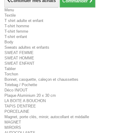
Continuer mes achats
Commander
Menu
Textile
T shirt adulte et enfant
T-shirt homme
T-shirt femme
T-shirt enfant
Body
Sweats adultes et enfants
SWEAT FEMME
SWEAT HOMME
SWEAT ENFANT
Tablier
Torchon
Bonnet, casquette, caleçon et chaussettes
Totebag / Pochette
Déco IN/OUT
Plaque Aluminium 20 x 30 cm
LA BOITE A BOUCHON
TAPIS D'ENTREE
PORCELAINE
Magnet, porte clés, miroir, autocollant et médaille
MAGNET
MIROIRS
AUTOCOLLANTS