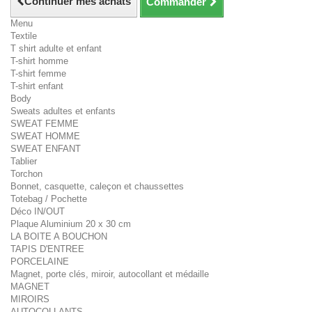
Continuer mes achats
Commander
Menu
Textile
T shirt adulte et enfant
T-shirt homme
T-shirt femme
T-shirt enfant
Body
Sweats adultes et enfants
SWEAT FEMME
SWEAT HOMME
SWEAT ENFANT
Tablier
Torchon
Bonnet, casquette, caleçon et chaussettes
Totebag / Pochette
Déco IN/OUT
Plaque Aluminium 20 x 30 cm
LA BOITE A BOUCHON
TAPIS D'ENTREE
PORCELAINE
Magnet, porte clés, miroir, autocollant et médaille
MAGNET
MIROIRS
AUTOCOLLANTS