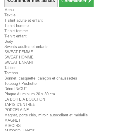
Continuer mes achats
Commander
Menu
Textile
T shirt adulte et enfant
T-shirt homme
T-shirt femme
T-shirt enfant
Body
Sweats adultes et enfants
SWEAT FEMME
SWEAT HOMME
SWEAT ENFANT
Tablier
Torchon
Bonnet, casquette, caleçon et chaussettes
Totebag / Pochette
Déco IN/OUT
Plaque Aluminium 20 x 30 cm
LA BOITE A BOUCHON
TAPIS D'ENTREE
PORCELAINE
Magnet, porte clés, miroir, autocollant et médaille
MAGNET
MIROIRS
AUTOCOLLANTS