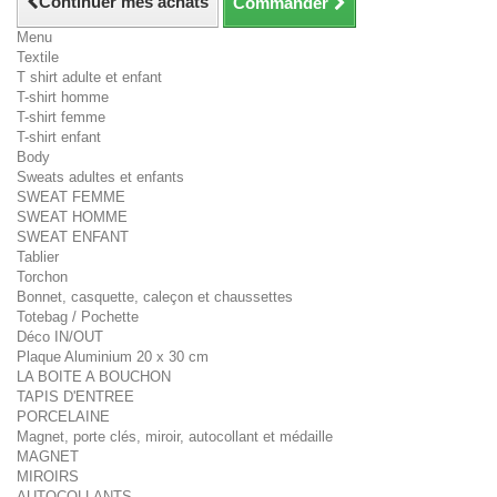
Continuer mes achats
Commander
Menu
Textile
T shirt adulte et enfant
T-shirt homme
T-shirt femme
T-shirt enfant
Body
Sweats adultes et enfants
SWEAT FEMME
SWEAT HOMME
SWEAT ENFANT
Tablier
Torchon
Bonnet, casquette, caleçon et chaussettes
Totebag / Pochette
Déco IN/OUT
Plaque Aluminium 20 x 30 cm
LA BOITE A BOUCHON
TAPIS D'ENTREE
PORCELAINE
Magnet, porte clés, miroir, autocollant et médaille
MAGNET
MIROIRS
AUTOCOLLANTS