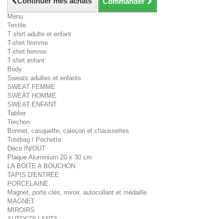
Continuer mes achats
Commander
Menu
Textile
T shirt adulte et enfant
T-shirt homme
T-shirt femme
T-shirt enfant
Body
Sweats adultes et enfants
SWEAT FEMME
SWEAT HOMME
SWEAT ENFANT
Tablier
Torchon
Bonnet, casquette, caleçon et chaussettes
Totebag / Pochette
Déco IN/OUT
Plaque Aluminium 20 x 30 cm
LA BOITE A BOUCHON
TAPIS D'ENTREE
PORCELAINE
Magnet, porte clés, miroir, autocollant et médaille
MAGNET
MIROIRS
AUTOCOLLANTS