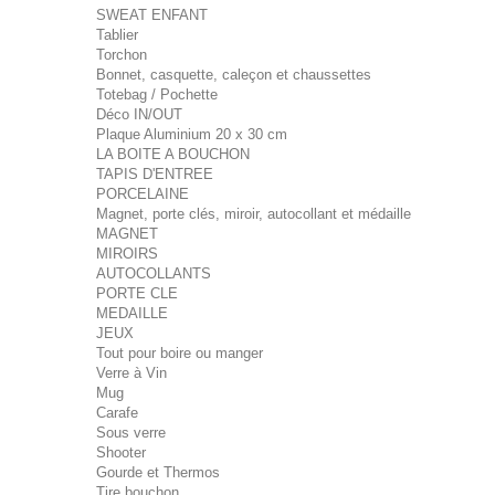
SWEAT ENFANT
Tablier
Torchon
Bonnet, casquette, caleçon et chaussettes
Totebag / Pochette
Déco IN/OUT
Plaque Aluminium 20 x 30 cm
LA BOITE A BOUCHON
TAPIS D'ENTREE
PORCELAINE
Magnet, porte clés, miroir, autocollant et médaille
MAGNET
MIROIRS
AUTOCOLLANTS
PORTE CLE
MEDAILLE
JEUX
Tout pour boire ou manger
Verre à Vin
Mug
Carafe
Sous verre
Shooter
Gourde et Thermos
Tire bouchon