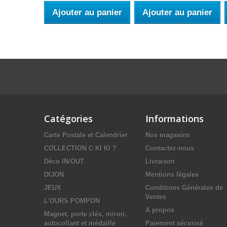
Ajouter au panier
Ajouter au panier
Catégories
Informations
Carte Postale et Calendrier
Nos magasins
COLLECTION C KI KI ?
Contactez-nous
Déco IN/OUT
Livraison
DIJON
Mentions légales
JEUX
Conditions Générales de
Ventes
L'OURS POMPON
A propos
Magnet, porte clés, miroir,
autocollant et médaille
Paiement sécurisé