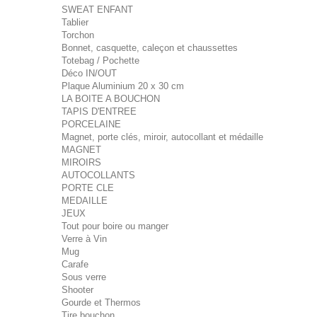
SWEAT ENFANT
Tablier
Torchon
Bonnet, casquette, caleçon et chaussettes
Totebag / Pochette
Déco IN/OUT
Plaque Aluminium 20 x 30 cm
LA BOITE A BOUCHON
TAPIS D'ENTREE
PORCELAINE
Magnet, porte clés, miroir, autocollant et médaille
MAGNET
MIROIRS
AUTOCOLLANTS
PORTE CLE
MEDAILLE
JEUX
Tout pour boire ou manger
Verre à Vin
Mug
Carafe
Sous verre
Shooter
Gourde et Thermos
Tire bouchon