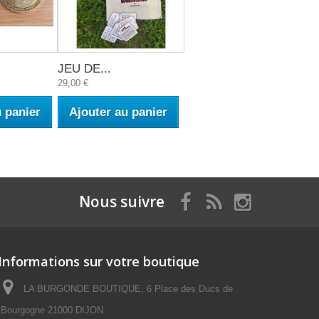
JEU DE...
29,00 €
u panier
Ajouter au panier
Nous suivre
Informations sur votre boutique
LA BURGONDE BOUTIQUE, 6 Place des Ducs de
Bourgogne 21000 DIJON