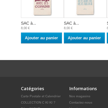
SAC à...
SAC à...
8,00 €
8,00 €
Ajouter au panier
Ajouter au panier
Catégories
Informations
Carte Postale et Calendrier
Nos magasins
COLLECTION C KI KI ?
Contactez-nous