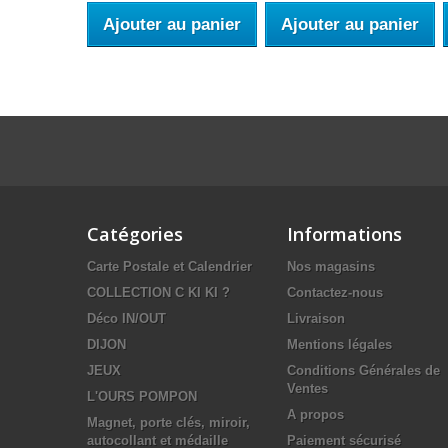
Ajouter au panier
Ajouter au panier
Catégories
Informations
Carte Postale et Calendrier
Nos magasins
COLLECTION C KI KI ?
Contactez-nous
Déco IN/OUT
Livraison
DIJON
Mentions légales
JEUX
Conditions Générales de
Ventes
L'OURS POMPON
A propos
Magnet, porte clés, miroir,
autocollant et médaille
Paiement sécurisé