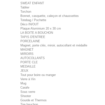
SWEAT ENFANT
Tablier
Torchon
Bonnet, casquette, caleçon et chaussettes
Totebag / Pochette
Déco IN/OUT
Plaque Aluminium 20 x 30 cm
LA BOITE A BOUCHON
TAPIS D'ENTREE
PORCELAINE
Magnet, porte clés, miroir, autocollant et médaille
MAGNET
MIROIRS
AUTOCOLLANTS
PORTE CLE
MEDAILLE
JEUX
Tout pour boire ou manger
Verre à Vin
Mug
Carafe
Sous verre
Shooter
Gourde et Thermos
Tire bouchon